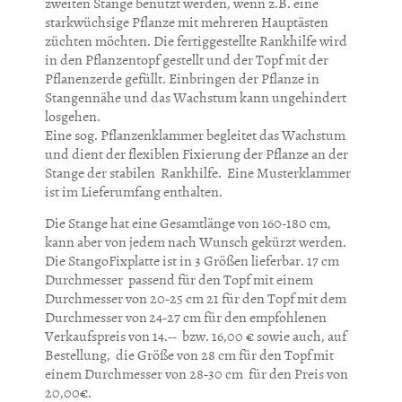
zweiten Stange benutzt werden, wenn z.B. eine
stark
wüchsige Pflanze mit mehreren Hauptästen
züchten möchten. Die fertiggestellte Rankhilfe wird
in den Pflanzentopf gestellt und der Topf mit der
Pflanenzerde gefüllt. Einbringen der Pflanze in
Stangennähe und das Wachstum kann ungehindert
losgehen.
Eine sog. Pflanzenklammer begleitet das Wachstum
und dient der flexiblen Fixierung der Pflanze an der
Stange der stabilen Rankhilfe. Eine Musterklammer
ist im Lieferumfang enthalten.
Die Stange hat eine Gesamtlänge von 160-180 cm,
kann aber von jedem nach Wunsch gekürzt werden.
Die StangoFixplatte ist in 3 Größen lieferbar. 17 cm
Durchmesser passend für den Topf mit einem
Durchmesser von 20-25 cm 21 für den Topf mit dem
Durchmesser von
24-27 cm für den empfohlenen
Verkaufspreis von 14.-- bzw. 16,00 € sowie auch, auf
Bestellung, die Größe von 28 cm für den Topf
mit
einem Durchmesser von 28-30 cm für den Preis von
20,00€.